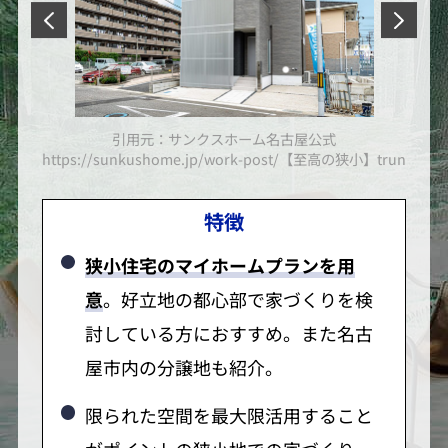
引用元：サンクスホーム名古屋公式
小】truna-lトゥルーナ-l＞/
https://sunkushome.jp/work-post/【至高の狭小】truna-l
http
特徴
狭小住宅のマイホームプランを用
意
。好立地の都心部で家づくりを検
討している方におすすめ。また名古
屋市内の分譲地も紹介。
限られた空間を最大限活用すること