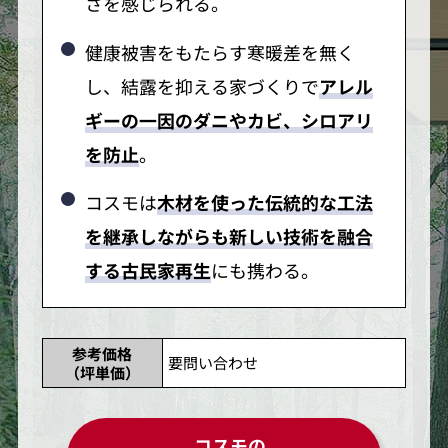
さを感じられる。
健康被害をもたらす寒暖差を無く
し、結露を抑える家づくりで
アレル
ギーの一因のダニやカビ、シロアリ
を防止
。
コスモは
木材を使った伝統的な工法
を継承しながらも新しい技術を融合
する古民家再生
にも携わる。
参考価格
要問い合わせ
（坪単価）
コスモの