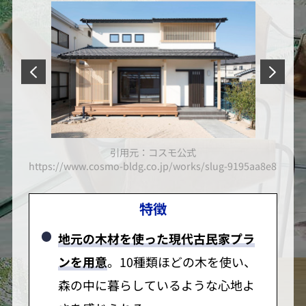
引用元：コスモ公式
d0ce805588702cc40a8ff6d1366f7
https://www.cosmo-bldg.co.jp/works/slug-9195aa8e8b247
https
特徴
地元の木材を使った現代古民家プラ
ンを用意
。10種類ほどの木を使い、
森の中に暮らしているような心地よ