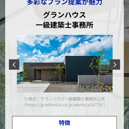
多彩なプラン提案が魅力
グランハウス
一級建築士事務所
引用元：グランハウス一級建築士事務所公式
/）
（https://granhouse.co.jp/works/p16776/）
特徴