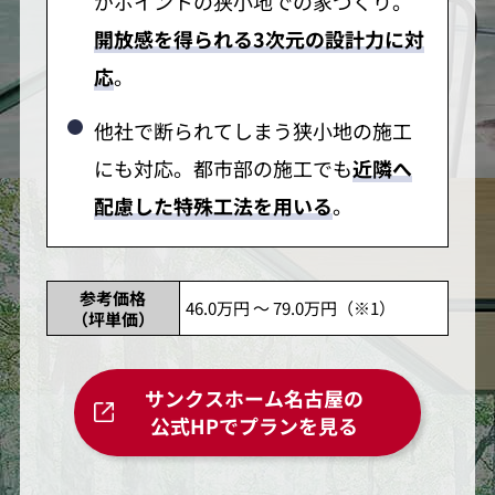
がポイントの狭小地での家づくり。
開放感を得られる3次元の設計力に対
応
。
他社で断られてしまう狭小地の施工
にも対応。都市部の施工でも
近隣へ
配慮した特殊工法を用いる
。
参考価格
46.0万円 ～ 79.0万円（※1）
（坪単価）
サンクスホーム名古屋の
公式HPでプランを見る