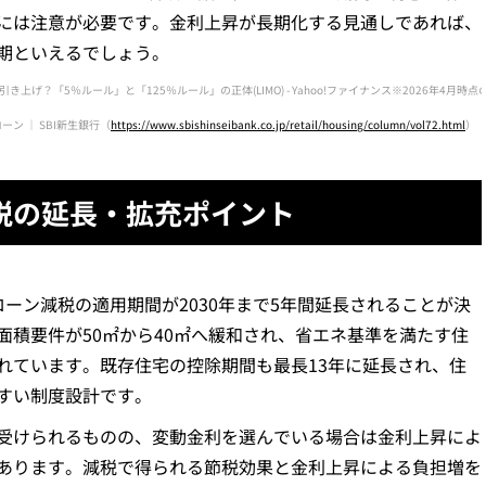
には注意が必要です。金利上昇が長期化する見通しであれば、
期といえるでしょう。
げ？「5％ルール」と「125％ルール」の正体(LIMO) - Yahoo!ファイナンス※2026年4月時
ン ｜ SBI新生銀行（
https://www.sbishinseibank.co.jp/retail/housing/column/vol72.html
）
減税の延長・拡充ポイント
ーン減税の適用期間が2030年まで5年間延長されることが決
面積要件が50㎡から40㎡へ緩和され、省エネ基準を満たす住
れています。既存住宅の控除期間も最長13年に延長され、住
すい制度設計です。
受けられるものの、変動金利を選んでいる場合は金利上昇によ
あります。減税で得られる節税効果と金利上昇による負担増を