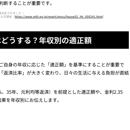
判断することが重要です。
議決定されました！
国土交通省（
https://www.mlit.go.jp/report/press/house02_hh_000241.html
）
はどうする？年収別の適正額
ご自身の年収に応じた「適正額」を基準にすることが重要で
「返済比率」が大きく変わり、日々の生活に与える負担が直結
%、35年、元利均等返済）を前提とした適正額や、金利2.35
結果を年収別にお伝えします。