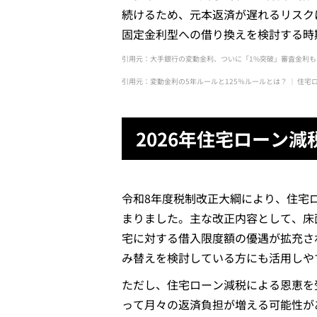
続けるため、元本返済が遅れるリスク
固定金利型への借り換えを検討する時
引用元：大手銀行の変動金利、ついに「1%突破」審査金利も引き上
引用元：変動金利の5年ルールと125％ルールとは？ ｜ 住宅ロー
2026年住宅ローン
令和8年度税制改正大綱により、住宅ロ
まりました。主な改正内容として、床
宅に対する借入限度額の優遇が拡充さ
み替えを検討している方にも活用しや
ただし、住宅ローン減税による恩恵を
って月々の返済負担が増える可能性が