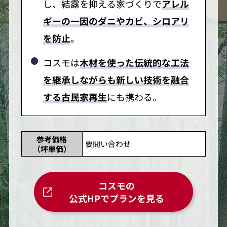
し、結露を抑える家づくりで
アレル
ギーの一因のダニやカビ、シロアリ
を防止
。
コスモは
木材を使った伝統的な工法
を継承しながらも新しい技術を融合
する古民家再生
にも携わる。
参考価格
要問い合わせ
（坪単価）
コスモの
公式HPでプランを見る