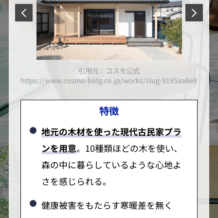
引用元：コスモ公式
d0ce805588702cc40a8ff6d1366f7
https://www.cosmo-bldg.co.jp/works/slug-9195aa8e8b247
https
特徴
地元の木材を使った現代古民家プラ
ンを用意
。10種類ほどの木を使い、
森の中に暮らしているような心地よ
さを感じられる。
健康被害をもたらす寒暖差を無く