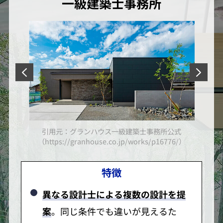
一級建築士事務所
引用元：グランハウス一級建築士事務所公式
/）
（https://granhouse.co.jp/works/p16776/）
特徴
異なる設計士による複数の設計を提
案
。同じ条件でも違いが見えるた