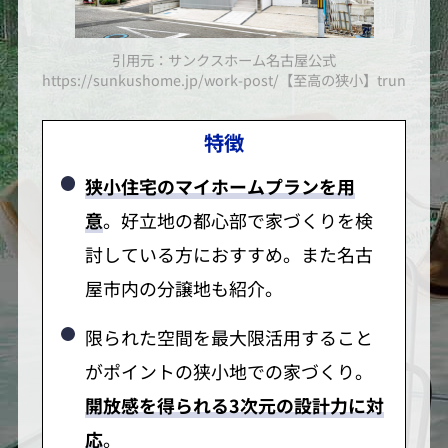
引用元：サンクスホーム名古屋公式
小】truna-lトゥルーナ-l＞/
https://sunkushome.jp/work-post/【至高の狭小】truna-l
http
特徴
狭小住宅のマイホームプランを用
意
。好立地の都心部で家づくりを検
討している方におすすめ。また名古
屋市内の分譲地も紹介。
限られた空間を最大限活用すること
がポイントの狭小地での家づくり。
開放感を得られる3次元の設計力に対
応
。