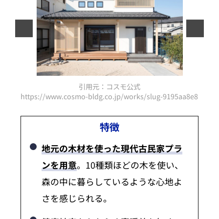
引用元：コスモ公式
d0ce805588702cc40a8ff6d1366f7
https://www.cosmo-bldg.co.jp/works/slug-9195aa8e8b247
https
特徴
地元の木材を使った現代古民家プラ
ンを用意
。10種類ほどの木を使い、
森の中に暮らしているような心地よ
さを感じられる。