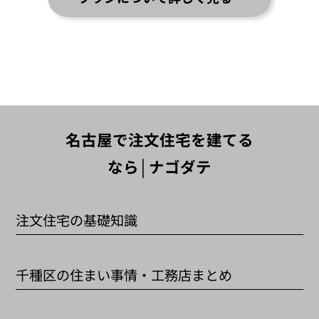
※1 参照元：SUUMO（https://suumo.jp/chumon/koumuten/rn_117780
※2 参照元：グランハウス公式サイト（https://granhouse.co.jp/magazine/hi
名古屋で注文住宅を建てる
なら│ナゴダテ
注文住宅の基礎知識
千種区の住まい事情・工務店まとめ