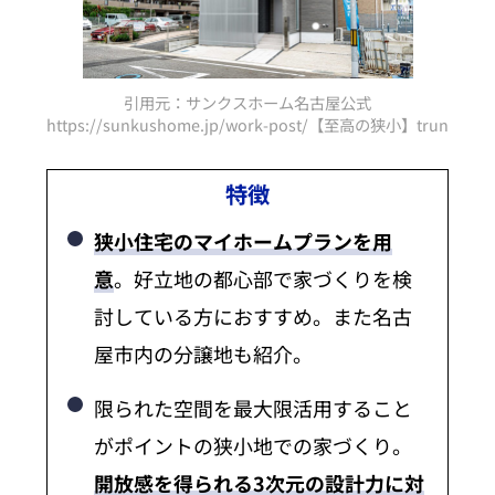
引用元：サンクスホーム名古屋公式
小】truna-lトゥルーナ-l＞/
https://sunkushome.jp/work-post/【至高の狭小】truna-l
http
特徴
狭小住宅のマイホームプランを用
意
。好立地の都心部で家づくりを検
討している方におすすめ。また名古
屋市内の分譲地も紹介。
限られた空間を最大限活用すること
がポイントの狭小地での家づくり。
開放感を得られる3次元の設計力に対