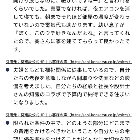
開けっ放しなのに、暖かいですねー」と言われる
くらいでした。真夏でなければ、夜エアコンを消
して寝ても、朝までそれほど部屋の温度が変わっ
ていないので電気代も助かります。幼い息子が
『ぼく、このウチ好きなんだよね』と言ってくれ
たので、葵さんに家を建ててもらって良かったで
す。
引用元：葵建設公式HP｜お客様の声（https://aoi-kensetsu.co.jp/voice/）
夫婦ともども福祉関係に従事しているので、自分
たちの老後を意識しながら間取りや洗面などの設
備を考えました。自分たちの経験と社長や設計士
さんの知識のコラボで予算内で納得できる住まい
になりました。
引用元：葵建設公式HP｜お客様の声（https://aoi-kensetsu.co.jp/voice/）
限られた条件の中で、どのような部分にどこまで
の費用をかけるべきかということや自分たちの希
望に優先順位をつけることがどんなに大切かを知