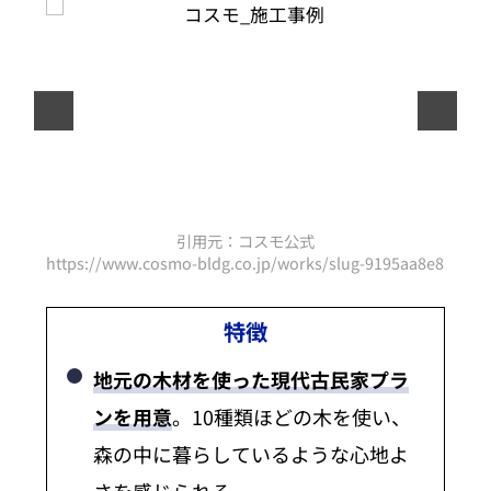
引用元：コスモ公式
d0ce805588702cc40a8ff6d1366f7
https://www.cosmo-bldg.co.jp/works/slug-9195aa8e8b247
https
特徴
地元の木材を使った現代古民家プラ
ンを用意
。10種類ほどの木を使い、
森の中に暮らしているような心地よ
さを感じられる。