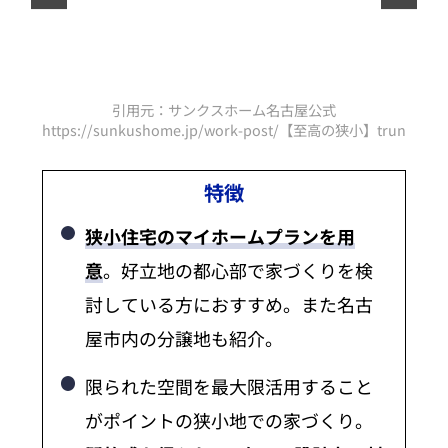
引用元：サンクスホーム名古屋公式
小】truna-lトゥルーナ-l＞/
https://sunkushome.jp/work-post/【至高の狭小】truna-l
http
特徴
狭小住宅のマイホームプランを用
意
。好立地の都心部で家づくりを検
討している方におすすめ。また名古
屋市内の分譲地も紹介。
限られた空間を最大限活用すること
がポイントの狭小地での家づくり。