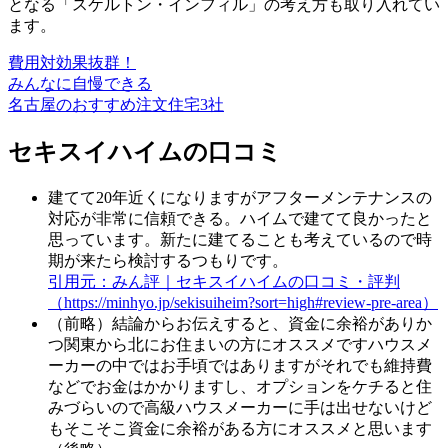
となる「スケルトン・インフィル」の考え方も取り入れてい
ます。
費用対効果抜群！
みんなに自慢できる
名古屋のおすすめ注文住宅3社
セキスイハイムの口コミ
建てて20年近くになりますがアフターメンテナンスの
対応が非常に信頼できる。ハイムで建てて良かったと
思っています。新たに建てることも考えているので時
期が来たら検討するつもりです。
引用元：みん評｜セキスイハイムの口コミ・評判
（https://minhyo.jp/sekisuiheim?sort=high#review-pre-area）
（前略）結論からお伝えすると、資金に余裕がありか
つ関東から北にお住まいの方にオススメですハウスメ
ーカーの中ではお手頃ではありますがそれでも維持費
などでお金はかかりますし、オプションをケチると住
みづらいので高級ハウスメーカーに手は出せないけど
もそこそこ資金に余裕がある方にオススメと思います