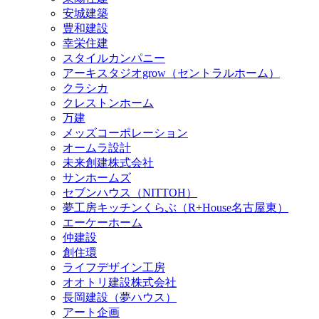
安城建築
豊和建設
幸栄住建
スタイルカンパニー
アーキスタジオgrow（セントラルホーム）
クラシカ
クレストンホーム
万建
メッズコーポレーション
オームラ設計
未来創建株式会社
サンホームズ
セブンハウス（NITTOH）
夢工房キッチンくらぶ（R+House名古屋東）
エーケーホーム
仲建設
創住環
ライフデザイン工房
オオトリ建設株式会社
長岡建設（夢ハウス）
アート企画