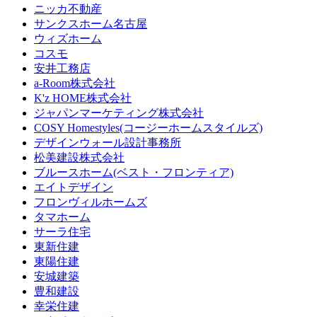
ニッカ不動産
サンクスホーム名古屋
ウィズホーム
コスモ
安井工務店
a-Room株式会社
K'z HOME株式会社
ジャパンマーケティング株式会社
COSY Homestyles(コージーホームスタイルズ)
デザインウォール設計事務所
松美建設株式会社
ブルースホーム(ベスト・フロンティア)
エイトデザイン
フロンヴィルホームズ
タマホーム
サーラ住宅
東新住建
東陽住建
安城建築
豊和建設
幸栄住建