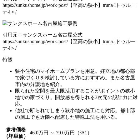
https://sunkushome.jp/work-post/【至高の狭小】truna-lトゥルー
ナ-l＞/
引用元：サンクスホーム名古屋公式
https://sunkushome.jp/work-post/【至高の狭小】truna-lトゥルー
ナ-l＞/
特徴
狭小住宅のマイホームプランを用意
。好立地の都心部
で家づくりを検討している方におすすめ。また名古屋
市内の分譲地も紹介。
限られた空間を最大限活用することがポイントの狭小
地での家づくり。
開放感を得られる3次元の設計力に対
応
。
他社で断られてしまう狭小地の施工にも対応。都市部
の施工でも
近隣へ配慮した特殊工法を用いる
。
参考価格
46.0万円 ～ 79.0万円（※1）
（坪単価）