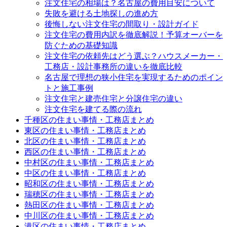
注文住宅の相場は？名古屋の費用目安について
失敗を避ける土地探しの進め方
後悔しない注文住宅の間取り・設計ガイド
注文住宅の費用内訳を徹底解説！予算オーバーを
防ぐための基礎知識
注文住宅の依頼先はどう選ぶ？ハウスメーカー・
工務店・設計事務所の違いを徹底比較
名古屋で理想の狭小住宅を実現するためのポイン
トと施工事例
注文住宅と建売住宅と分譲住宅の違い
注文住宅を建てる際の流れ
千種区の住まい事情・工務店まとめ
東区の住まい事情・工務店まとめ
北区の住まい事情・工務店まとめ
西区の住まい事情・工務店まとめ
中村区の住まい事情・工務店まとめ
中区の住まい事情・工務店まとめ
昭和区の住まい事情・工務店まとめ
瑞穂区の住まい事情・工務店まとめ
熱田区の住まい事情・工務店まとめ
中川区の住まい事情・工務店まとめ
港区の住まい事情・工務店まとめ