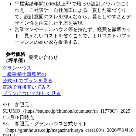
※2
平屋実績年間100棟以上
で培った設計ノウハウ
にく
わえ、自社設計・自社施工による一貫した家づくり
で、設計意図のズレを抑えながら、暮らしやすさとデ
ザイン性を両立した平屋を実現。
営業マンやモデルハウス等を持たず、経費を徹底カッ
ト
。見えないコストを省くことで、よりコストパフォ
ーマンスの高い家を提供する。
参考価格
要問い合わせ
（坪単価）
グランハウス
一級建築士事務所の
公式HPでプランを見る
電話で直接聞いてみる
プランについて詳しく見る
※1 参照元：
SUUMO（https://suumo.jp/chumon/koumuten/rn_117780/）2025
年2月18日時点
※2 参照元：グランハウス公式サイト
（https://granhouse.co.jp/magazine/hiraya_case100/）2026年3月10