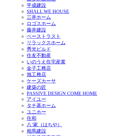
平成建設
SHALL WE HOUSE
三井ホーム
ロゴスホーム
藤井建設
ベーストラスト
リラックスホーム
秀光ビルド
住友不動産
いのうえ住宅産業
金子工務店
旭工務店
ケーズカーサ
建築の匠
PASSIVE DESIGN COME HOME
アイユー
タチ基ホーム
ユニホー
住和
八’家（はちや）
相馬建設