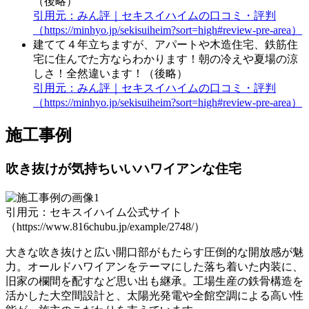
（後略）
引用元：みん評｜セキスイハイムの口コミ・評判
（https://minhyo.jp/sekisuiheim?sort=high#review-pre-area）
建てて４年立ちますが、アパートや木造住宅、鉄筋住
宅に住んでた方ならわかります！朝の冷えや夏場の涼
しさ！全然違います！（後略）
引用元：みん評｜セキスイハイムの口コミ・評判
（https://minhyo.jp/sekisuiheim?sort=high#review-pre-area）
施工事例
吹き抜けが気持ちいいハワイアンな住宅
引用元：セキスイハイム公式サイト
（https://www.816chubu.jp/example/2748/）
大きな吹き抜けと広い開口部がもたらす圧倒的な開放感が魅
力。オールドハワイアンをテーマにした落ち着いた内装に、
旧家の欄間を配すなど思い出も継承。工場生産の鉄骨構造を
活かした大空間設計と、太陽光発電や全館空調による高い性