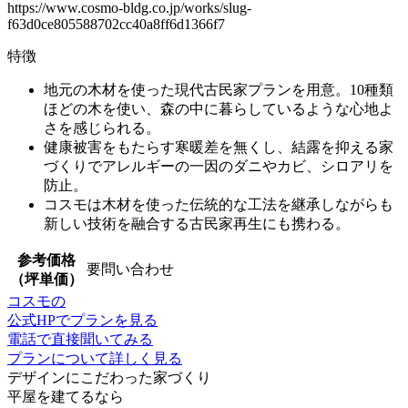
https://www.cosmo-bldg.co.jp/works/slug-
f63d0ce805588702cc40a8ff6d1366f7
特徴
地元の木材を使った現代古民家プランを用意
。10種類
ほどの木を使い、森の中に暮らしているような心地よ
さを感じられる。
健康被害をもたらす寒暖差を無くし、結露を抑える家
づくりで
アレルギーの一因のダニやカビ、シロアリを
防止
。
コスモは
木材を使った伝統的な工法を継承しながらも
新しい技術を融合する古民家再生
にも携わる。
参考価格
要問い合わせ
（坪単価）
コスモの
公式HPでプランを見る
電話で直接聞いてみる
プランについて詳しく見る
デザインにこだわった家づくり
平屋
を建てるなら