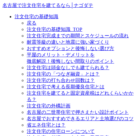
名古屋で注文住宅を建てるなら│ナゴダテ
注文住宅の基礎知識
戻る
注文住宅の基礎知識_TOP
注文住宅完成までの期間とスケジュールの流れ
耐震等級の違いと地震に強い家づくり
おすすめオプションと後悔しない選び方
平屋のメリット・デメリットを
徹底解説！後悔しない間取りのポイント
注文住宅は頭金なしでも建てられる？
注文住宅の「つなぎ融資」とは？
注文住宅の打ち合わせ回数は？
注文住宅で考える長期優良住宅とは
注文住宅を建てると固定資産税はどれくらいかか
る？
注文住宅の外構計画
名古屋の二世帯住宅で押さえたい設計ポイント
名古屋でおすすめできるエリアと土地選びのコツ
省エネ住宅とは？
注文住宅の住宅ローンについて