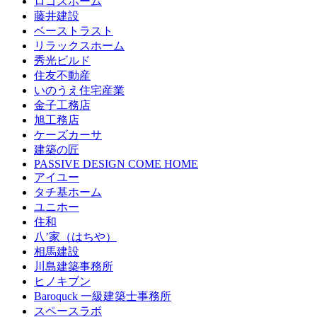
ロゴスホーム
藤井建設
ベーストラスト
リラックスホーム
秀光ビルド
住友不動産
いのうえ住宅産業
金子工務店
旭工務店
ケーズカーサ
建築の匠
PASSIVE DESIGN COME HOME
アイユー
タチ基ホーム
ユニホー
住和
八’家（はちや）
相馬建設
川島建築事務所
ヒノキブン
Baroquck 一級建築士事務所
スペースラボ