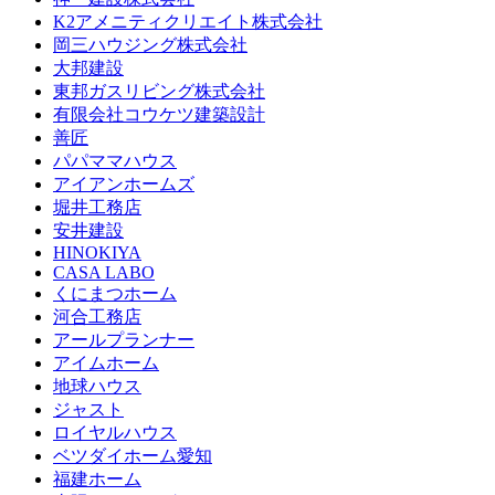
K2アメニティクリエイト株式会社
岡三ハウジング株式会社
大邦建設
東邦ガスリビング株式会社
有限会社コウケツ建築設計
善匠
パパママハウス
アイアンホームズ
堀井工務店
安井建設
HINOKIYA
CASA LABO
くにまつホーム
河合工務店
アールプランナー
アイムホーム
地球ハウス
ジャスト
ロイヤルハウス
ベツダイホーム愛知
福建ホーム