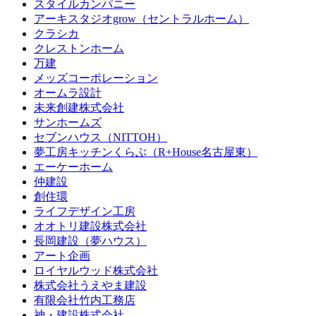
スタイルカンパニー
アーキスタジオgrow（セントラルホーム）
クラシカ
クレストンホーム
万建
メッズコーポレーション
オームラ設計
未来創建株式会社
サンホームズ
セブンハウス（NITTOH）
夢工房キッチンくらぶ（R+House名古屋東）
エーケーホーム
仲建設
創住環
ライフデザイン工房
オオトリ建設株式会社
長岡建設（夢ハウス）
アート企画
ロイヤルウッド株式会社
株式会社うえやま建設
有限会社竹内工務店
神・建設株式会社