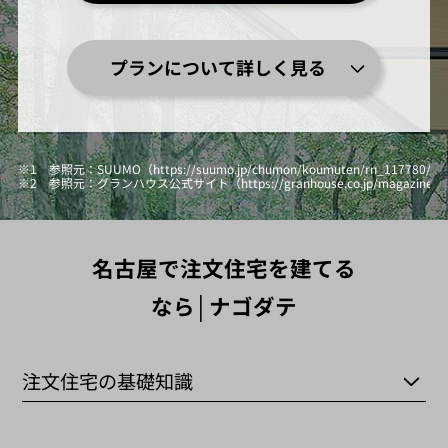
プランについて詳しく見る
※1 参照元：SUUMO（https://suumo.jp/chumon/koumuten/rn_117780
※2 参照元：グランハウス公式サイト（https://granhouse.co.jp/magazine/hi
名古屋で注文住宅を建てる
なら│ナゴダテ
注文住宅の基礎知識