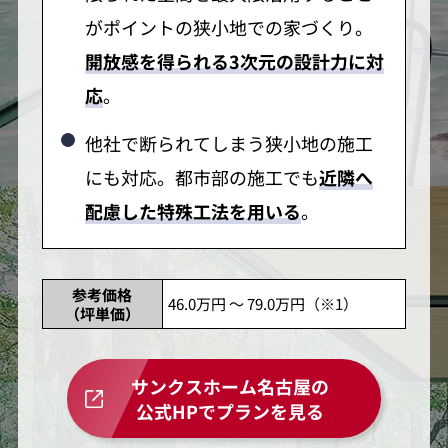
がポイントの狭小地での家づくり。
開放感を得られる3次元の設計力に対
応
。
他社で断られてしまう狭小地の施工
にも対応。都市部の施工でも
近隣へ
配慮した特殊工法を用いる
。
参考価格
46.0万円 ～ 79.0万円（※1）
（坪単価）
サンクスホーム名古屋の
公式HPでプランを見る