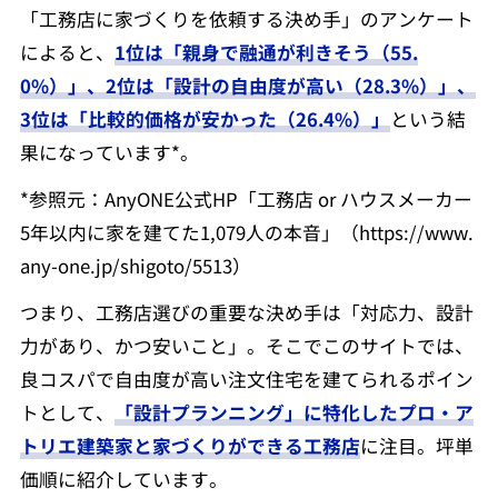
「工務店に家づくりを依頼する決め手」のアンケート
によると、
1位は「親身で融通が利きそう（55.
0%）」、2位は「設計の自由度が高い（28.3%）」、
3位は「比較的価格が安かった（26.4%）」
という結
果になっています*。
*参照元：AnyONE公式HP「工務店 or ハウスメーカー
5年以内に家を建てた1,079人の本音」（https://www.
any-one.jp/shigoto/5513）
つまり、工務店選びの重要な決め手は「対応力、設計
力があり、かつ安いこと」。そこでこのサイトでは、
良コスパで自由度が高い注文住宅を建てられるポイン
トとして、
「設計プランニング」に特化したプロ・ア
トリエ建築家と家づくりができる工務店
に注目。坪単
価順に紹介しています。