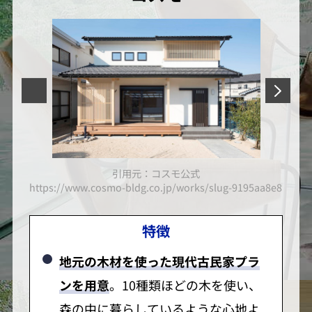
引用元：コスモ公式
d0ce805588702cc40a8ff6d1366f7
https://www.cosmo-bldg.co.jp/works/slug-9195aa8e8b247
https
特徴
地元の木材を使った現代古民家プラ
ンを用意
。10種類ほどの木を使い、
森の中に暮らしているような心地よ