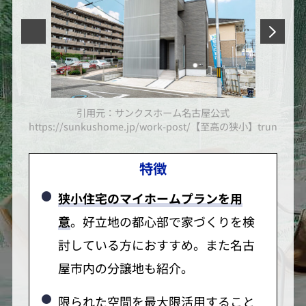
引用元：サンクスホーム名古屋公式
小】truna-lトゥルーナ-l＞/
https://sunkushome.jp/work-post/【至高の狭小】truna-l
http
特徴
狭小住宅のマイホームプランを用
意
。好立地の都心部で家づくりを検
討している方におすすめ。また名古
屋市内の分譲地も紹介。
限られた空間を最大限活用すること