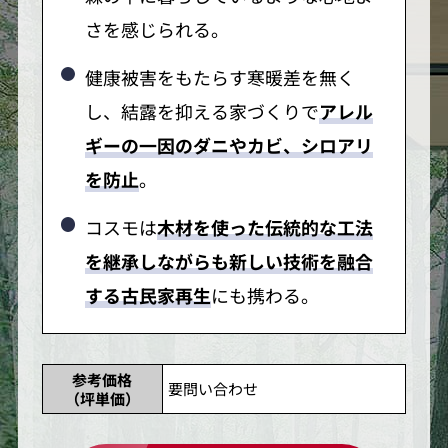
さを感じられる。
健康被害をもたらす寒暖差を無く
し、結露を抑える家づくりで
アレル
ギーの一因のダニやカビ、シロアリ
を防止
。
コスモは
木材を使った伝統的な工法
を継承しながらも新しい技術を融合
する古民家再生
にも携わる。
参考価格
要問い合わせ
（坪単価）