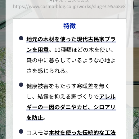
d0ce805588702cc40a8ff6d1366f7
https://www.cosmo-bldg.co.jp/works/slug-9195aa8e8b247
https
特徴
地元の木材を使った現代古民家プラ
ンを用意
。10種類ほどの木を使い、
森の中に暮らしているような心地よ
さを感じられる。
健康被害をもたらす寒暖差を無く
し、結露を抑える家づくりで
アレル
ギーの一因のダニやカビ、シロアリ
を防止
。
コスモは
木材を使った伝統的な工法