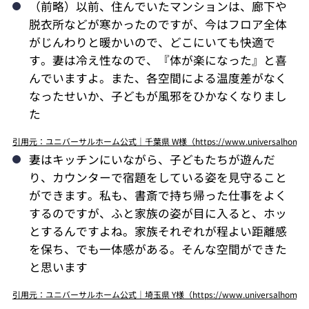
（前略）以前、住んでいたマンションは、廊下や
脱衣所などが寒かったのですが、今はフロア全体
がじんわりと暖かいので、どこにいても快適で
す。妻は冷え性なので、『体が楽になった』と喜
んでいますよ。また、各空間による温度差がなく
なったせいか、子どもが風邪をひかなくなりまし
た
引用元：ユニバーサルホーム公式｜千葉県 W様（https://www.universalhome.co.jp/
妻はキッチンにいながら、子どもたちが遊んだ
り、カウンターで宿題をしている姿を見守ること
ができます。私も、書斎で持ち帰った仕事をよく
するのですが、ふと家族の姿が目に入ると、ホッ
とするんですよね。家族それぞれが程よい距離感
を保ち、でも一体感がある。そんな空間ができた
と思います
引用元：ユニバーサルホーム公式｜埼玉県 Y様（https://www.universalhome.co.jp/v