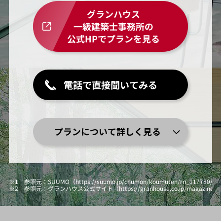
グランハウス
一級建築士事務所の
公式HPでプランを見る
電話で直接聞いてみる
プランについて詳しく見る
※1 参照元：SUUMO（https://suumo.jp/chumon/koumuten/rn_117780
※2 参照元：グランハウス公式サイト（https://granhouse.co.jp/magazine/hi