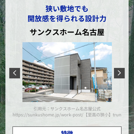
狭い敷地でも
開放感を得られる設計力
サンクスホーム名古屋
引用元：サンクスホーム名古屋公式
小】truna-lトゥルーナ-l＞/
https://sunkushome.jp/work-post/【至高の狭小】truna-l
http
特徴