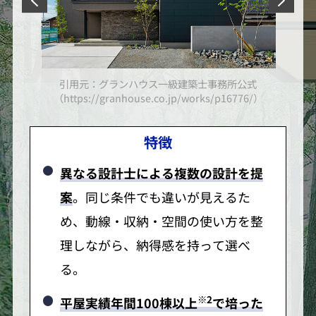
引用元：グランハウス一級建築士事務所公式
/）
（https://granhouse.co.jp/works/p16776/）
特徴
異なる設計士による複数の設計を提
案
。同じ条件でも違いが見えるた
め、動線・収納・空間の使い方を整
理しながら、納得感を持って選べ
る。
※2
平屋実績年間100棟以上
で培った